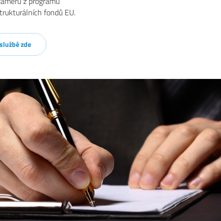
záměrů z programů
trukturálních fondů EU.
 službě zde