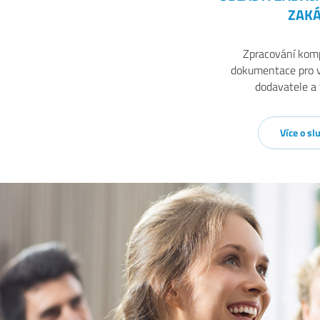
ZAK
Zpracování komp
dokumentace pro v
dodavatele a 
Více o sl