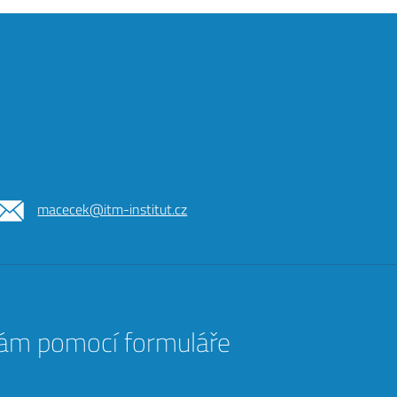
macecek@itm-institut.cz
nám pomocí formuláře