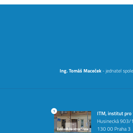
Ing. Tomáš Maceček
- jednatel spol
1
ITM, institut pro
Husinecká 903/
130 00 Praha 3
Zobrazit na streetview