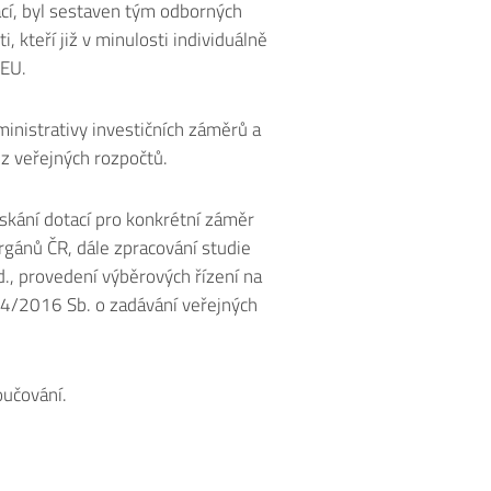
ací, byl sestaven tým odborných
, kteří již v minulosti individuálně
 EU.
ministrativy investičních záměrů a
 z veřejných rozpočtů.
skání dotací pro konkrétní záměr
orgánů ČR, dále zpracování studie
td., provedení výběrových řízení na
34/2016 Sb. o zadávání veřejných
oučování.