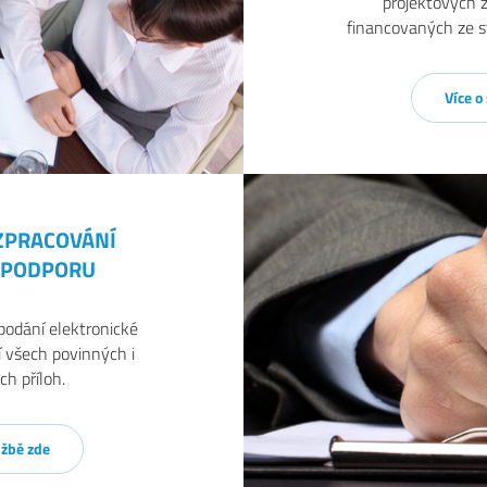
projektových 
financovaných ze s
Více o
ZPRACOVÁNÍ
O PODPORU
 podání elektronické
í všech povinných i
h příloh.
užbě zde