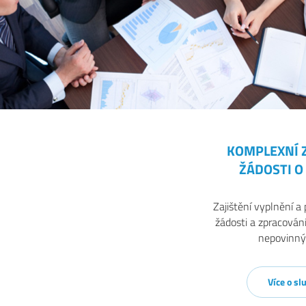
KOMPLEXNÍ 
ŽÁDOSTI 
Zajištění vyplnění a
žádosti a zpracován
nepovinnýc
Více o sl