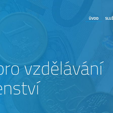
ÚVOD
SLU
 pro vzdělávání
enství