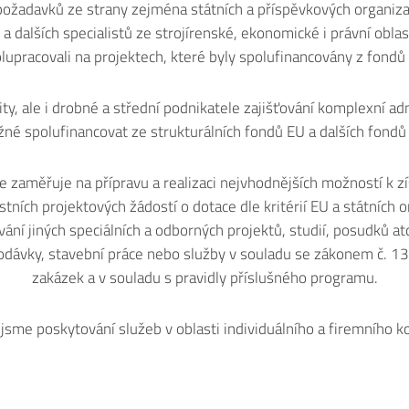
požadavků ze strany zejména státních a příspěvkových organiz
 dalších specialistů ze strojírenské, ekonomické i právní oblasti
lupracovali na projektech, které byly spolufinancovány z fondů
y, ale i drobné a střední podnikatele zajišťování komplexní ad
žné spolufinancovat ze strukturálních fondů EU a dalších fondů
 zaměřuje na přípravu a realizaci nejvhodnějších možností k zí
tních projektových žádostí o dotace dle kritérií EU a státních 
vání jiných speciálních a odborných projektů, studií, posudků a
odávky, stavební práce nebo služby v souladu se zákonem č. 1
zakázek a v souladu s pravidly příslušného programu.
i jsme poskytování služeb v oblasti individuálního a firemního k