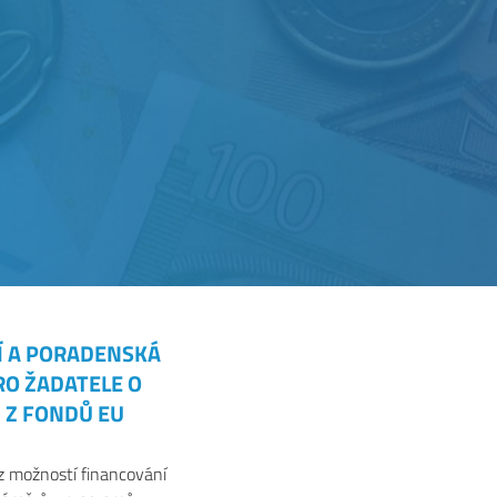
Í A PORADENSKÁ
RO ŽADATELE O
 Z FONDŮ EU
z možností financování