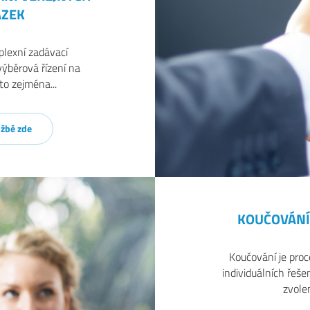
ÁZEK
lexní zadávací
ýběrová řízení na
to zejména...
užbě zde
KOUČOVÁNÍ
Koučování je proce
individuálních řešen
zvolen